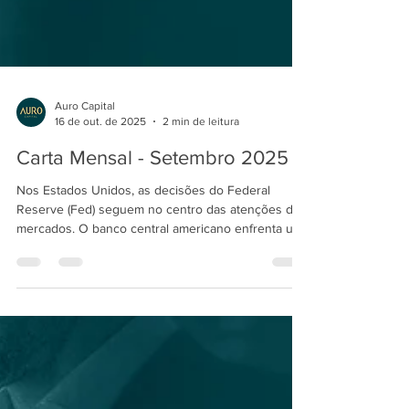
Auro Capital
16 de out. de 2025
2 min de leitura
Carta Mensal - Setembro 2025
Nos Estados Unidos, as decisões do Federal
Reserve (Fed) seguem no centro das atenções dos
mercados. O banco central americano enfrenta um
cenário desafiador, ao tentar equilibrar seus dois
objetivos principais: controlar a inflação e sustentar
o nível de emprego. De um lado, o aumento das
tarifas de importação e a resiliência da economia
americana elevam o risco inflacionário. De outro, o
mercado de trabalho tem mostrado ritmo mais fraco